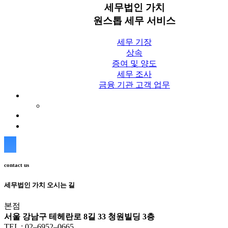
세무법인 가치
원스톱 세무 서비스
세무 기장
상속
증여 및 양도
세무 조사
금융 기관 고객 업무
세무칼럼
세무법인 가치 Blog
상담신청
contact us
세무법인 가치 오시는 길
본점
서울 강남구 테헤란로 8길 33 청원빌딩 3층
TEL : 02–6952–0665