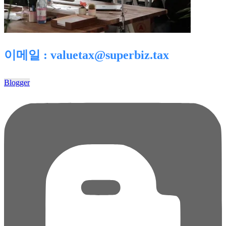
이메일 : valuetax@superbiz.tax
Blogger