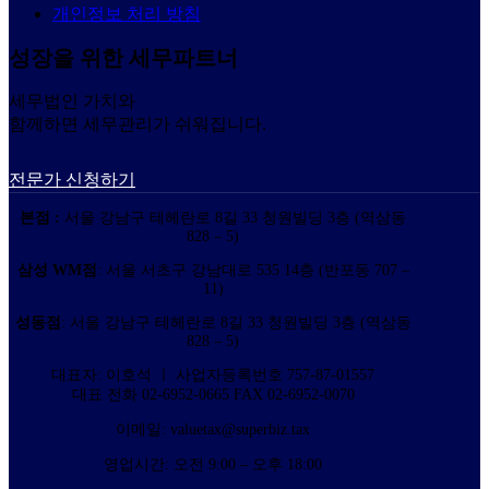
개인정보 처리 방침
성장을 위한 세무파트너
세무법인 가치와
함께하면 세무관리가 쉬워집니다.
전문가 신청하기
본점 :
서울 강남구 테헤란로 8길 33 청원빌딩 3층 (역삼동
828 – 5)
삼성 WM점
: 서울 서초구 강남대로 535 14층 (반포동 707 –
11)
성동점
: 서울 강남구 테헤란로 8길 33 청원빌딩 3층 (역삼동
828 – 5)
대표자: 이호석 ㅣ 사업자등록번호 757-87-01557
대표 전화 02-6952-0665 FAX 02-6952-0070
이메일: valuetax@superbiz.tax
영업시간: 오전 9:00 – 오후 18:00