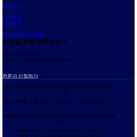
세무지식
인재채용
이용약관
개인정보 처리 방침
성장을 위한 세무파트너
세무법인 가치와
함께하면 세무관리가 쉬워집니다.
전문가 신청하기
본점 :
서울 강남구 테헤란로 8길 33 청원빌딩 3층 (역삼동
828 – 5)
삼성 WM점
: 서울 서초구 강남대로 535 14층 (반포동 707 –
11)
성동점
: 서울 강남구 테헤란로 8길 33 청원빌딩 3층 (역삼동
828 – 5)
대표자: 이호석 ㅣ 사업자등록번호 757-87-01557
대표 전화 02-6952-0665 FAX 02-6952-0070