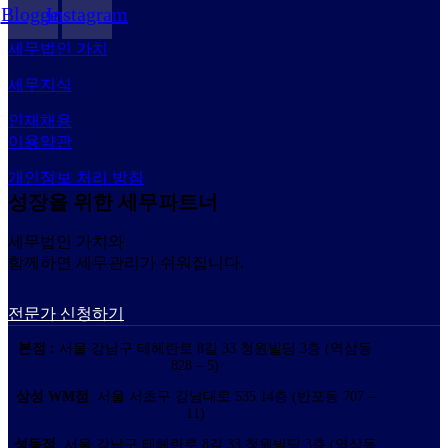
Blogger
Instagram
세무법인 가치
세무지식
인재채용
이용약관
개인정보 처리 방침
성장을 위한 세무파트너
세무법인 가치와
함께하면 세무관리가 쉬워집니다.
전문가 신청하기
본점 :
서울 강남구 테헤란로 8길 33 청원빌딩 3층 (역삼동
828 – 5)
삼성 WM점
: 서울 서초구 강남대로 535 14층 (반포동 707 –
11)
성동점
: 서울 강남구 테헤란로 8길 33 청원빌딩 3층 (역삼동