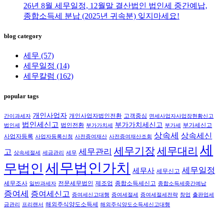
26년 8월 세무일정, 12월말 결산법인 법인세 중간예납,
종합소득세 분납 (2025년 귀속분) 잊지마세요!
blog category
세무
(57)
세무일정
(14)
세무칼럼
(162)
popular tags
개인사업자
개인사업자법인전환
고객중심
간이과세자
면세사업자사업장현황신고
법인세신고
부가가치세신고
법인전환
부가세신고
법인세
부가가치세
부가세
상속세
상속세신
사업자등록
사업자등록신청
사전증여재산
사전증여재산조회
세
세무대리
세무기장
세무관리
고
상속세절세
세금관리
세무
세무법인가치
무법인
세무일정
세무사
세무신고
세무조사
전문세무법인
제조업
종합소득세신고
일반과세자
종합소득세중간예납
증여세
증여세신고
증여세신고대행
증여세절세
증여세절세전략
창업
출판업세
해외주식양도소득세
금관리
프리랜서
해외주식양도소득세신고대행