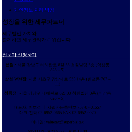
개인정보 처리 방침
성장을 위한 세무파트너
세무법인 가치와
함께하면 세무관리가 쉬워집니다.
전문가 신청하기
본점 :
서울 강남구 테헤란로 8길 33 청원빌딩 3층 (역삼동
828 – 5)
삼성 WM점
: 서울 서초구 강남대로 535 14층 (반포동 707 –
11)
성동점
: 서울 강남구 테헤란로 8길 33 청원빌딩 3층 (역삼동
828 – 5)
대표자: 이호석 ㅣ 사업자등록번호 757-87-01557
대표 전화 02-6952-0665 FAX 02-6952-0070
이메일: valuetax@superbiz.tax
영업시간: 오전 9:00 – 오후 18:00