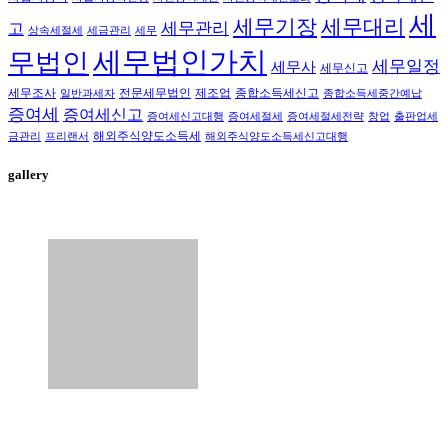
세
세무대리
세무기장
세무관리
고
상속세절세
세금관리
세무
세무법인가치
무법인
세무일정
세무사
세무신고
세무조사
전문세무법인
제조업
종합소득세신고
일반과세자
종합소득세중간예납
증여세
증여세신고
증여세신고대행
증여세절세
증여세절세전략
창업
출판업세
해외주식양도소득세
금관리
프리랜서
해외주식양도소득세신고대행
gallery