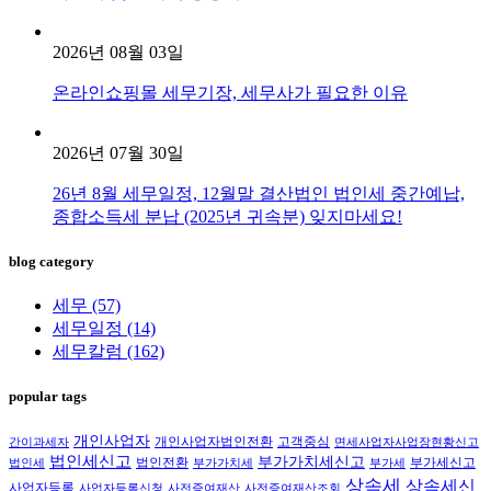
2026년 08월 03일
온라인쇼핑몰 세무기장, 세무사가 필요한 이유
2026년 07월 30일
26년 8월 세무일정, 12월말 결산법인 법인세 중간예납,
종합소득세 분납 (2025년 귀속분) 잊지마세요!
blog category
세무
(57)
세무일정
(14)
세무칼럼
(162)
popular tags
개인사업자
개인사업자법인전환
고객중심
간이과세자
면세사업자사업장현황신고
법인세신고
부가가치세신고
법인전환
부가세신고
법인세
부가가치세
부가세
상속세
상속세신
사업자등록
사업자등록신청
사전증여재산
사전증여재산조회