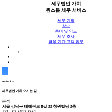
세무법인 가치
원스톱 세무 서비스
세무 기장
상속
증여 및 양도
세무 조사
금융 기관 고객 업무
세무칼럼
세무법인 가치 Blog
상담신청
contact us
세무법인 가치 오시는 길
본점
서울 강남구 테헤란로 8길 33 청원빌딩 3층
TEL : 02–6952–0665