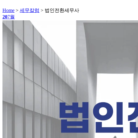
Home
>
세무칼럼
>
법인전환세무사
20
7월