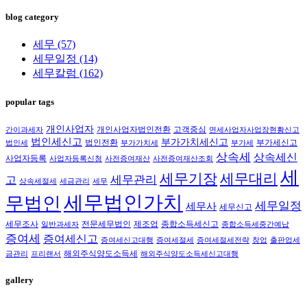
blog category
세무
(57)
세무일정
(14)
세무칼럼
(162)
popular tags
개인사업자
개인사업자법인전환
고객중심
간이과세자
면세사업자사업장현황신고
법인세신고
부가가치세신고
법인전환
부가세신고
법인세
부가가치세
부가세
상속세
상속세신
사업자등록
사업자등록신청
사전증여재산
사전증여재산조회
세
세무대리
세무기장
세무관리
고
상속세절세
세금관리
세무
세무법인가치
무법인
세무일정
세무사
세무신고
세무조사
전문세무법인
제조업
종합소득세신고
일반과세자
종합소득세중간예납
증여세
증여세신고
증여세신고대행
증여세절세
증여세절세전략
창업
출판업세
해외주식양도소득세
금관리
프리랜서
해외주식양도소득세신고대행
gallery