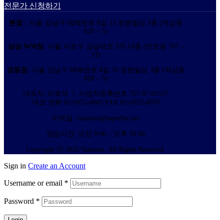
전문가 신청하기
본점 :
서울 강남구 테헤란로 8길 33 청원빌딩 3층 (역삼동
828 – 5)
삼성 WM점
: 서울 서초구 강남대로 535 14층 (반포동 707 –
11)
성동점
: 서울 강남구 테헤란로 8길 33 청원빌딩 3층 (역삼동
828 – 5)
대표자: 이호석 ㅣ 사업자등록번호 757-87-01557
대표 전화 02-6952-0665 FAX 02-6952-0070
이메일: valuetax@superbiz.tax
영업시간: 오전 9:00 – 오후 18:00
Copyright ⓒ 2025 Valuetax. All Rights Reserved.
Sign in
Create an Account
Username or email
*
Password
*
Login