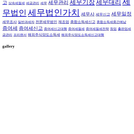
세
세무대리
세무기장
세무관리
고
상속세절세
세금관리
세무
세무법인가치
무법인
세무일정
세무사
세무신고
세무조사
전문세무법인
제조업
종합소득세신고
일반과세자
종합소득세중간예납
증여세
증여세신고
증여세신고대행
증여세절세
증여세절세전략
창업
출판업세
해외주식양도소득세
금관리
프리랜서
해외주식양도소득세신고대행
gallery