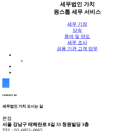
세무법인 가치
원스톱 세무 서비스
세무 기장
상속
증여 및 양도
세무 조사
금융 기관 고객 업무
세무칼럼
세무법인 가치 Blog
상담신청
contact us
세무법인 가치 오시는 길
본점
서울 강남구 테헤란로 8길 33 청원빌딩 3층
TEL : 02–6952–0665