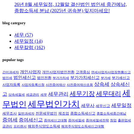
26년 8월 세무일정, 12월말 결산법인 법인세 중간예납,
종합소득세 분납 (2025년 귀속분) 잊지마세요!
blog category
세무
(57)
세무일정
(14)
세무칼럼
(162)
popular tags
개인사업자
개인사업자법인전환
고객중심
간이과세자
면세사업자사업장현황신고
법인세신고
부가가치세신고
법인전환
부가세신고
법인세
부가가치세
부가세
상속세
상속세신
사업자등록
사업자등록신청
사전증여재산
사전증여재산조회
세
세무대리
세무기장
세무관리
고
상속세절세
세금관리
세무
세무법인가치
무법인
세무일정
세무사
세무신고
세무조사
전문세무법인
제조업
종합소득세신고
일반과세자
종합소득세중간예납
증여세
증여세신고
증여세신고대행
증여세절세
증여세절세전략
창업
출판업세
해외주식양도소득세
금관리
프리랜서
해외주식양도소득세신고대행