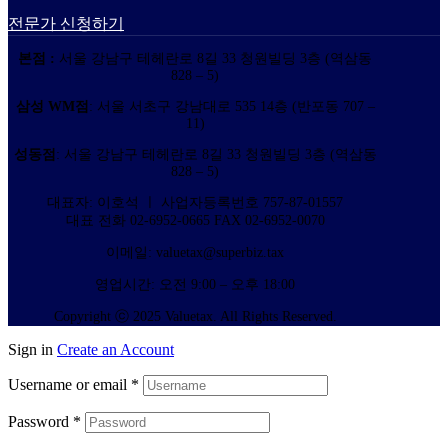
전문가 신청하기
본점 :
서울 강남구 테헤란로 8길 33 청원빌딩 3층 (역삼동
828 – 5)
삼성 WM점
: 서울 서초구 강남대로 535 14층 (반포동 707 –
11)
성동점
: 서울 강남구 테헤란로 8길 33 청원빌딩 3층 (역삼동
828 – 5)
대표자: 이호석 ㅣ 사업자등록번호 757-87-01557
대표 전화 02-6952-0665 FAX 02-6952-0070
이메일: valuetax@superbiz.tax
영업시간: 오전 9:00 – 오후 18:00
Copyright ⓒ 2025 Valuetax. All Rights Reserved.
Sign in
Create an Account
Username or email
*
Password
*