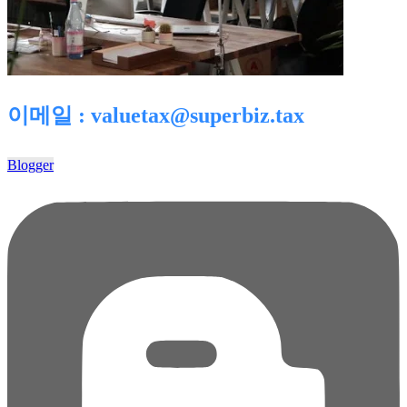
이메일 : valuetax@superbiz.tax
Blogger