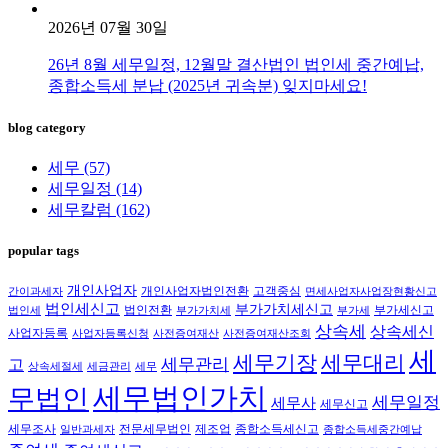
2026년 07월 30일
26년 8월 세무일정, 12월말 결산법인 법인세 중간예납,
종합소득세 분납 (2025년 귀속분) 잊지마세요!
blog category
세무
(57)
세무일정
(14)
세무칼럼
(162)
popular tags
개인사업자
개인사업자법인전환
고객중심
간이과세자
면세사업자사업장현황신고
법인세신고
부가가치세신고
법인전환
부가세신고
법인세
부가가치세
부가세
상속세
상속세신
사업자등록
사업자등록신청
사전증여재산
사전증여재산조회
세
세무대리
세무기장
세무관리
고
상속세절세
세금관리
세무
세무법인가치
무법인
세무일정
세무사
세무신고
세무조사
전문세무법인
제조업
종합소득세신고
일반과세자
종합소득세중간예납