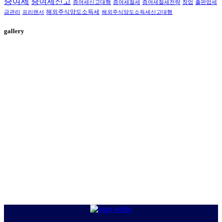
증여세
증여세신고
증여세신고대행
증여세절세
증여세절세전략
창업
출판업세
해외주식양도소득세
금관리
프리랜서
해외주식양도소득세신고대행
gallery