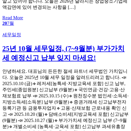
알고 있어야 합니다. 오늘은 2026년 달라지는 창업중소기업세
액감면에 있어 변경되는 사항을 […]
Read More
20
7월
Categories
세무일정
25년 10월 세무일정, (7~9월분) 부가가치
세 예정신고 납부 잊지 마세요!
안녕하세요. 대표님의 든든한 절세 파트너 세무법인 가치입니
다. 오늘은 2025년 10월 세무 일정을 알려드리려고 합니다. 📣
2025.10.10 (금)🔹레저세[농특세·지방교육세 포함] 신고 납부,
주민세[종업원분] 신고납부 (9월분)🔹국민연금·건강·고용·산
재보험료 납부 📣 2025.10.15 (수)🔹원천징수분 법인세·소득세·
지방소득세[소득분] 납부 (9월분)🔹증권거래세 신고납부전자
등록기관 등 금융투자업자🔹고용·산재보험 근로내용 확인 신
고 📣 2025.10.20 (월)🔹담배소비세[지방교육세 포함] 신고납부
(9월분) 📣 2025.10.27 (월)🔹부가가치세 예정신고 납부 (7~9월
분)🔹개별소비세 [농특세·교육세 포함] 신고납부 과세유흥장