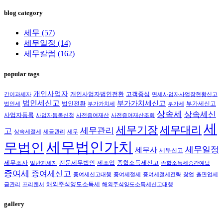
blog category
세무
(57)
세무일정
(14)
세무칼럼
(162)
popular tags
개인사업자
개인사업자법인전환
고객중심
간이과세자
면세사업자사업장현황신고
법인세신고
부가가치세신고
법인전환
부가세신고
법인세
부가가치세
부가세
상속세
상속세신
사업자등록
사업자등록신청
사전증여재산
사전증여재산조회
세
세무대리
세무기장
세무관리
고
상속세절세
세금관리
세무
세무법인가치
무법인
세무일정
세무사
세무신고
세무조사
전문세무법인
제조업
종합소득세신고
일반과세자
종합소득세중간예납
증여세
증여세신고
증여세신고대행
증여세절세
증여세절세전략
창업
출판업세
해외주식양도소득세
금관리
프리랜서
해외주식양도소득세신고대행
gallery