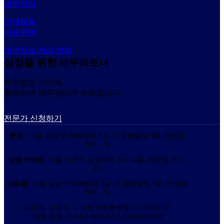
세무지식
인재채용
이용약관
개인정보 처리 방침
성장을 위한 세무파트너
세무법인 가치와
함께하면 세무관리가 쉬워집니다.
전문가 신청하기
본점 :
서울 강남구 테헤란로 8길 33 청원빌딩 3층 (역삼동
828 – 5)
삼성 WM점
: 서울 서초구 강남대로 535 14층 (반포동 707 –
11)
성동점
: 서울 강남구 테헤란로 8길 33 청원빌딩 3층 (역삼동
828 – 5)
대표자: 이호석 ㅣ 사업자등록번호 757-87-01557
대표 전화 02-6952-0665 FAX 02-6952-0070