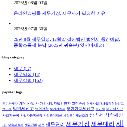
2026년 08월 03일
온라인쇼핑몰 세무기장, 세무사가 필요한 이유
2026년 07월 30일
26년 8월 세무일정, 12월말 결산법인 법인세 중간예납,
종합소득세 분납 (2025년 귀속분) 잊지마세요!
blog category
세무
(57)
세무일정
(14)
세무칼럼
(162)
popular tags
개인사업자
개인사업자법인전환
고객중심
간이과세자
면세사업자사업장현황신고
법인세신고
부가가치세신고
법인전환
부가세신고
법인세
부가가치세
부가세
상속세
상속세신
사업자등록
사업자등록신청
사전증여재산
사전증여재산조회
세
세무대리
세무기장
세무관리
고
상속세절세
세금관리
세무