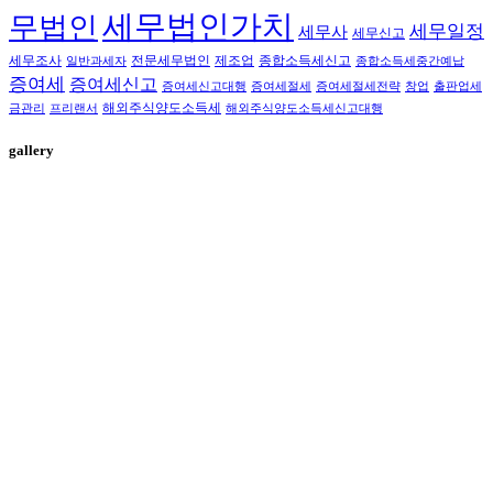
세무법인가치
무법인
세무일정
세무사
세무신고
세무조사
전문세무법인
제조업
종합소득세신고
일반과세자
종합소득세중간예납
증여세
증여세신고
증여세신고대행
증여세절세
증여세절세전략
창업
출판업세
해외주식양도소득세
금관리
프리랜서
해외주식양도소득세신고대행
gallery