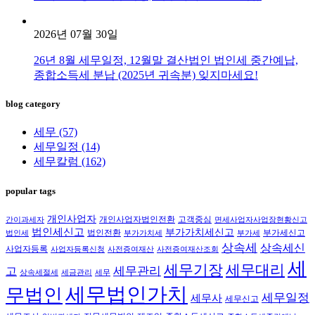
2026년 07월 30일
26년 8월 세무일정, 12월말 결산법인 법인세 중간예납,
종합소득세 분납 (2025년 귀속분) 잊지마세요!
blog category
세무
(57)
세무일정
(14)
세무칼럼
(162)
popular tags
개인사업자
개인사업자법인전환
고객중심
간이과세자
면세사업자사업장현황신고
법인세신고
부가가치세신고
법인전환
부가세신고
법인세
부가가치세
부가세
상속세
상속세신
사업자등록
사업자등록신청
사전증여재산
사전증여재산조회
세
세무대리
세무기장
세무관리
고
상속세절세
세금관리
세무
세무법인가치
무법인
세무일정
세무사
세무신고