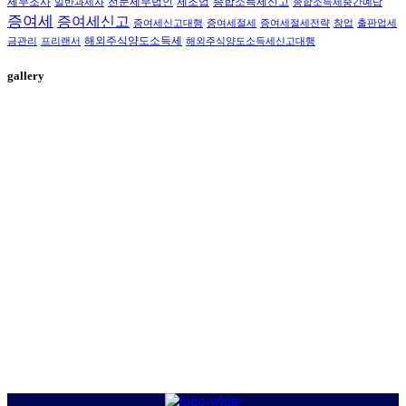
세무조사
전문세무법인
제조업
종합소득세신고
일반과세자
종합소득세중간예납
증여세
증여세신고
증여세신고대행
증여세절세
증여세절세전략
창업
출판업세
해외주식양도소득세
금관리
프리랜서
해외주식양도소득세신고대행
gallery