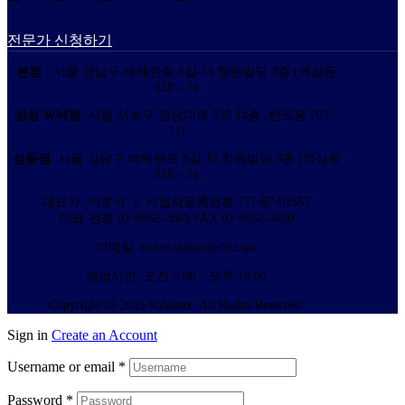
전문가 신청하기
본점 :
서울 강남구 테헤란로 8길 33 청원빌딩 3층 (역삼동
828 – 5)
삼성 WM점
: 서울 서초구 강남대로 535 14층 (반포동 707 –
11)
성동점
: 서울 강남구 테헤란로 8길 33 청원빌딩 3층 (역삼동
828 – 5)
대표자: 이호석 ㅣ 사업자등록번호 757-87-01557
대표 전화 02-6952-0665 FAX 02-6952-0070
이메일: valuetax@superbiz.tax
영업시간: 오전 9:00 – 오후 18:00
Copyright ⓒ 2025 Valuetax. All Rights Reserved.
Sign in
Create an Account
Username or email
*
Password
*