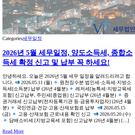
Categories
세무일정
2026년 5월 세무일정, 양도소득세, 종합소
득세 확정 신고 및 납부 꼭 하세요!
안녕하세요. 오늘은 2026년 5월 세무 일정을 알려드리려고 합
니다.
2026.05.11 (월)
원천징수분 법인세·소득세·지방소
득세[소득분] 납부 (26년 4월분)
레저세[농특세·지방교육세
포함] 신고납부, 주민세[종업원] 신고납부 (26년 4월분)
증
권거래세 신고납부[전자등록기관 등·금융투자업자] (26년 4월
분)
국민연금·건강·고용·산재보험료 납부 ​
2026.05.15
(금)
고용·산재보험 근로내용 확인 신고 ​
2026.05.20 (수)
담배소비세 [지방교육세 포함] 신고납부 (26년 4월분) […]
Read More