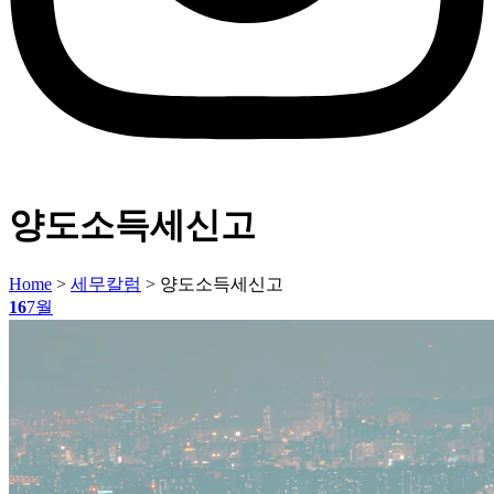
양도소득세신고
Home
>
세무칼럼
>
양도소득세신고
16
7월