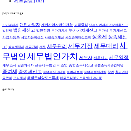
세무칼럼
(162)
popular tags
개인사업자
개인사업자법인전환
고객중심
간이과세자
면세사업자사업장현황신고
법인세신고
부가가치세신고
법인전환
부가세신고
법인세
부가가치세
부가세
상속세
상속세신
사업자등록
사업자등록신청
사전증여재산
사전증여재산조회
세
세무대리
세무기장
세무관리
고
상속세절세
세금관리
세무
세무법인가치
무법인
세무일정
세무사
세무신고
세무조사
전문세무법인
제조업
종합소득세신고
일반과세자
종합소득세중간예납
증여세
증여세신고
증여세신고대행
증여세절세
증여세절세전략
창업
출판업세
해외주식양도소득세
금관리
프리랜서
해외주식양도소득세신고대행
gallery