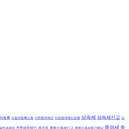
상속세
상속세신고
자등록
사업자등록신청
사전증여재산
사전증여재산조회
상
증여세
증
전문세무법인
제조업
종합소득세신고
일반과세자
종합소득세중간예납