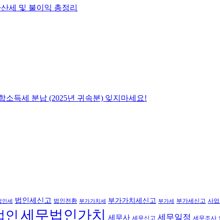
출 가산세 및 불이익 총정리
합소득세 분납 (2025년 귀속분) 잊지마세요!
법인세신고
부가가치세신고
법인전환
부가세신고
사업
법인세
부가가치세
부가세
세무법인가치
법인
세무일정
세무사
세무신고
세무조사