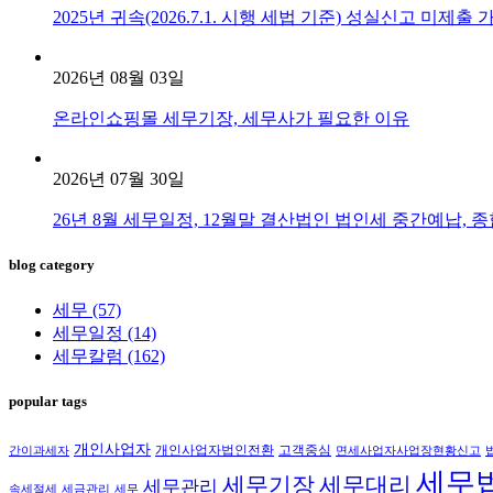
2025년 귀속(2026.7.1. 시행 세법 기준) 성실신고 미제
2026년 08월 03일
온라인쇼핑몰 세무기장, 세무사가 필요한 이유
2026년 07월 30일
26년 8월 세무일정, 12월말 결산법인 법인세 중간예납, 종
blog category
세무
(57)
세무일정
(14)
세무칼럼
(162)
popular tags
개인사업자
개인사업자법인전환
고객중심
간이과세자
면세사업자사업장현황신고
세무
세무대리
세무기장
세무관리
속세절세
세금관리
세무