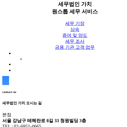
세무법인 가치
원스톱 세무 서비스
세무 기장
상속
증여 및 양도
세무 조사
금융 기관 고객 업무
세무칼럼
세무법인 가치 Blog
상담신청
contact us
세무법인 가치 오시는 길
본점
서울 강남구 테헤란로 8길 33 청원빌딩 3층
TEL : 02–6952–0665