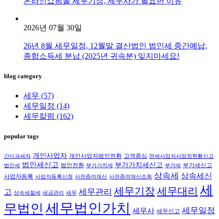
온라인쇼핑몰 세무기장, 세무사가 필요한 이유
2026년 07월 30일
26년 8월 세무일정, 12월말 결산법인 법인세 중간예납,
종합소득세 분납 (2025년 귀속분) 잊지마세요!
blog category
세무
(57)
세무일정
(14)
세무칼럼
(162)
popular tags
개인사업자
개인사업자법인전환
고객중심
간이과세자
면세사업자사업장현황신고
법인세신고
부가가치세신고
법인전환
부가세신고
법인세
부가가치세
부가세
상속세
상속세신
사업자등록
사업자등록신청
사전증여재산
사전증여재산조회
세
세무대리
세무기장
세무관리
고
상속세절세
세금관리
세무
세무법인가치
무법인
세무일정
세무사
세무신고