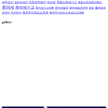
세무조사
전문세무법인
제조업
종합소득세신고
일반과세자
종합소득세중간예납
증여세
증여세신고
증여세신고대행
증여세절세
증여세절세전략
창업
출판업세
해외주식양도소득세
금관리
프리랜서
해외주식양도소득세신고대행
gallery