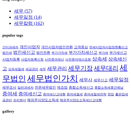
세무
(57)
세무일정
(14)
세무칼럼
(162)
popular tags
개인사업자
개인사업자법인전환
고객중심
간이과세자
면세사업자사업장현황신고
법인세신고
부가가치세신고
법인전환
부가세신고
법인세
부가가치세
부가세
상속세
상속세신
사업자등록
사업자등록신청
사전증여재산
사전증여재산조회
세
세무대리
세무기장
세무관리
고
상속세절세
세금관리
세무
세무법인가치
무법인
세무일정
세무사
세무신고
세무조사
전문세무법인
제조업
종합소득세신고
일반과세자
종합소득세중간예납
증여세
증여세신고
증여세신고대행
증여세절세
증여세절세전략
창업
출판업세
해외주식양도소득세
금관리
프리랜서
해외주식양도소득세신고대행
gallery