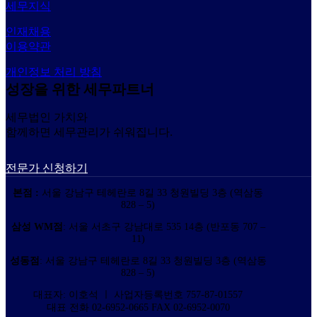
세무지식
인재채용
이용약관
개인정보 처리 방침
성장을 위한 세무파트너
세무법인 가치와
함께하면 세무관리가 쉬워집니다.
전문가 신청하기
본점 :
서울 강남구 테헤란로 8길 33 청원빌딩 3층 (역삼동
828 – 5)
삼성 WM점
: 서울 서초구 강남대로 535 14층 (반포동 707 –
11)
성동점
: 서울 강남구 테헤란로 8길 33 청원빌딩 3층 (역삼동
828 – 5)
대표자: 이호석 ㅣ 사업자등록번호 757-87-01557
대표 전화 02-6952-0665 FAX 02-6952-0070