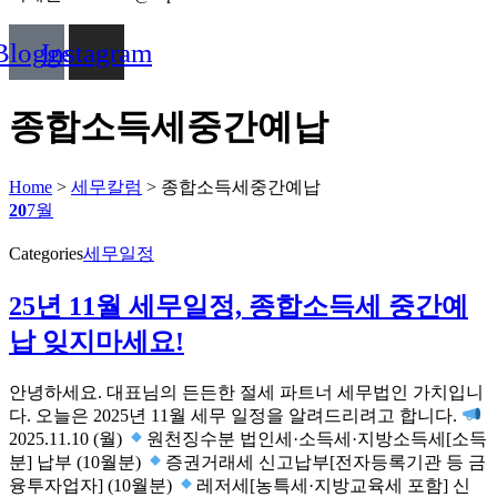
Blogger
Instagram
종합소득세중간예납
Home
>
세무칼럼
>
종합소득세중간예납
20
7월
Categories
세무일정
25년 11월 세무일정, 종합소득세 중간예
납 잊지마세요!
안녕하세요. 대표님의 든든한 절세 파트너 세무법인 가치입니
다. 오늘은 2025년 11월 세무 일정을 알려드리려고 합니다.
2025.11.10 (월)
원천징수분 법인세·소득세·지방소득세[소득
분] 납부 (10월분)
증권거래세 신고납부[전자등록기관 등 금
융투자업자] (10월분)
레저세[농특세·지방교육세 포함] 신