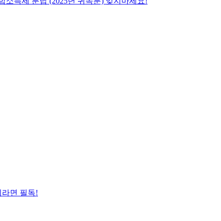
합소득세 분납 (2025년 귀속분) 잊지마세요!
이라면 필독!