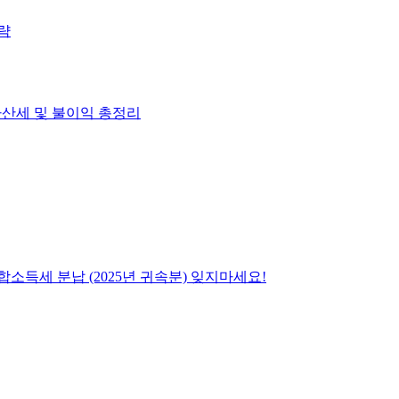
략
출 가산세 및 불이익 총정리
합소득세 분납 (2025년 귀속분) 잊지마세요!