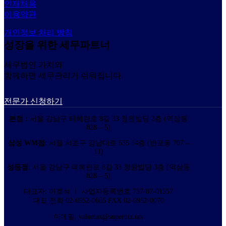
인재채용
이용약관
개인정보 처리 방침
성장을 위한 세무파트너
세무법인 가치와
함께하면 세무관리가 쉬워집니다.
전문가 신청하기
본점 :
서울 강남구 테헤란로 8길 33 청원빌딩 3층 (역삼동
828 – 5)
삼성 WM점
: 서울 서초구 강남대로 535 14층 (반포동 707 –
11)
성동점
: 서울 강남구 테헤란로 8길 33 청원빌딩 3층 (역삼동
828 – 5)
대표자: 이호석 ㅣ 사업자등록번호 757-87-01557
대표 전화 02-6952-0665 FAX 02-6952-0070
이메일: valuetax@superbiz.tax