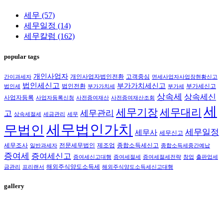
세무
(57)
세무일정
(14)
세무칼럼
(162)
popular tags
개인사업자
개인사업자법인전환
고객중심
간이과세자
면세사업자사업장현황신고
법인세신고
부가가치세신고
법인전환
부가세신고
법인세
부가가치세
부가세
상속세
상속세신
사업자등록
사업자등록신청
사전증여재산
사전증여재산조회
세
세무대리
세무기장
세무관리
고
상속세절세
세금관리
세무
세무법인가치
무법인
세무일정
세무사
세무신고
세무조사
전문세무법인
제조업
종합소득세신고
일반과세자
종합소득세중간예납
증여세
증여세신고
증여세신고대행
증여세절세
증여세절세전략
창업
출판업세
해외주식양도소득세
금관리
프리랜서
해외주식양도소득세신고대행
gallery