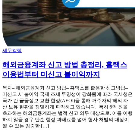
Categories
세무칼럼
해외금융계좌 신고 방법 총정리, 홈택스
이용법부터 미신고 불이익까지
목차– 해외금융계좌 신고 방법– 홈택스를 활용한 신고방법–
미신고 시 불이익 국제 조세 투명성이 강화됨에 따라 국세청은
국가 간 금융정보 교환 협정(AEOI)을 통해 거주자의 해외 자
산 보유 현황을 정밀하게 파악하고 있습니다. ​ 특히 5억 원을
초과하는 해외금융계좌는 법적 신고 의무 대상으로, 이를 이행
하지 않을 경우 단순 행정 과태료를 넘어 형사 처벌의 대상이
될 수 있는 엄중한 […]