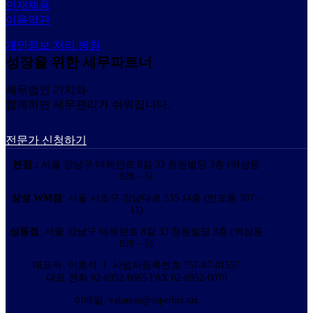
인재채용
이용약관
개인정보 처리 방침
성장을 위한 세무파트너
세무법인 가치와
함께하면 세무관리가 쉬워집니다.
전문가 신청하기
본점 :
서울 강남구 테헤란로 8길 33 청원빌딩 3층 (역삼동
828 – 5)
삼성 WM점
: 서울 서초구 강남대로 535 14층 (반포동 707 –
11)
성동점
: 서울 강남구 테헤란로 8길 33 청원빌딩 3층 (역삼동
828 – 5)
대표자: 이호석 ㅣ 사업자등록번호 757-87-01557
대표 전화 02-6952-0665 FAX 02-6952-0070
이메일: valuetax@superbiz.tax