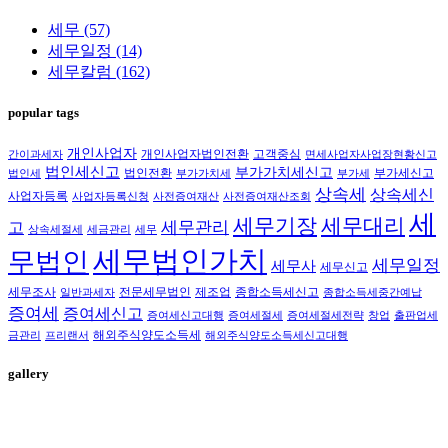
세무
(57)
세무일정
(14)
세무칼럼
(162)
popular tags
개인사업자
개인사업자법인전환
고객중심
간이과세자
면세사업자사업장현황신고
법인세신고
부가가치세신고
법인전환
부가세신고
법인세
부가가치세
부가세
상속세
상속세신
사업자등록
사업자등록신청
사전증여재산
사전증여재산조회
세
세무대리
세무기장
세무관리
고
상속세절세
세금관리
세무
세무법인가치
무법인
세무일정
세무사
세무신고
세무조사
전문세무법인
제조업
종합소득세신고
일반과세자
종합소득세중간예납
증여세
증여세신고
증여세신고대행
증여세절세
증여세절세전략
창업
출판업세
해외주식양도소득세
금관리
프리랜서
해외주식양도소득세신고대행
gallery