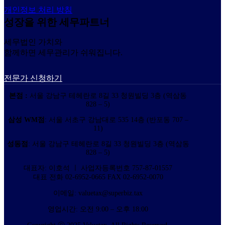
개인정보 처리 방침
성장을 위한 세무파트너
세무법인 가치와
함께하면 세무관리가 쉬워집니다.
전문가 신청하기
본점 :
서울 강남구 테헤란로 8길 33 청원빌딩 3층 (역삼동
828 – 5)
삼성 WM점
: 서울 서초구 강남대로 535 14층 (반포동 707 –
11)
성동점
: 서울 강남구 테헤란로 8길 33 청원빌딩 3층 (역삼동
828 – 5)
대표자: 이호석 ㅣ 사업자등록번호 757-87-01557
대표 전화 02-6952-0665 FAX 02-6952-0070
이메일: valuetax@superbiz.tax
영업시간: 오전 9:00 – 오후 18:00