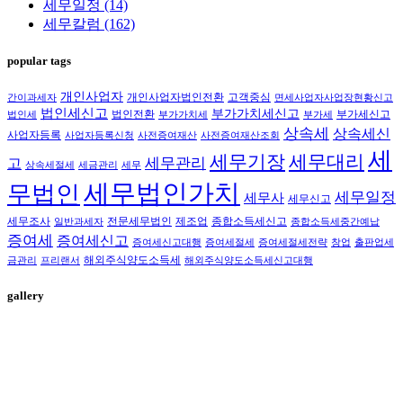
세무일정
(14)
세무칼럼
(162)
popular tags
개인사업자
개인사업자법인전환
고객중심
간이과세자
면세사업자사업장현황신고
법인세신고
부가가치세신고
법인전환
부가세신고
법인세
부가가치세
부가세
상속세
상속세신
사업자등록
사업자등록신청
사전증여재산
사전증여재산조회
세
세무대리
세무기장
세무관리
고
상속세절세
세금관리
세무
세무법인가치
무법인
세무일정
세무사
세무신고
세무조사
전문세무법인
제조업
종합소득세신고
일반과세자
종합소득세중간예납
증여세
증여세신고
증여세신고대행
증여세절세
증여세절세전략
창업
출판업세
해외주식양도소득세
금관리
프리랜서
해외주식양도소득세신고대행
gallery