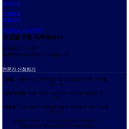
세무지식
인재채용
이용약관
개인정보 처리 방침
성장을 위한 세무파트너
세무법인 가치와
함께하면 세무관리가 쉬워집니다.
전문가 신청하기
본점 :
서울 강남구 테헤란로 8길 33 청원빌딩 3층 (역삼동
828 – 5)
삼성 WM점
: 서울 서초구 강남대로 535 14층 (반포동 707 –
11)
성동점
: 서울 강남구 테헤란로 8길 33 청원빌딩 3층 (역삼동
828 – 5)
대표자: 이호석 ㅣ 사업자등록번호 757-87-01557
대표 전화 02-6952-0665 FAX 02-6952-0070