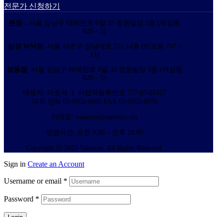
전문가 신청하기
본점 :
서울 강남구 테헤란로 8길 33 청원빌딩 3층 (역삼동
828 – 5)
삼성 WM점
: 서울 서초구 강남대로 535 14층 (반포동 707 –
11)
성동점
: 서울 강남구 테헤란로 8길 33 청원빌딩 3층 (역삼동
828 – 5)
대표자: 이호석 ㅣ 사업자등록번호 757-87-01557
대표 전화 02-6952-0665 FAX 02-6952-0070
이메일: valuetax@superbiz.tax
영업시간: 오전 9:00 – 오후 18:00
Copyright ⓒ 2025 Valuetax. All Rights Reserved.
Sign in
Create an Account
Username or email
*
Password
*