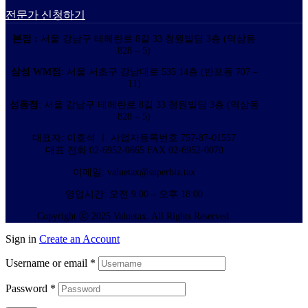
전문가 신청하기
본점 :
서울 강남구 테헤란로 8길 33 청원빌딩 3층 (역삼동
828 – 5)
삼성 WM점
: 서울 서초구 강남대로 535 14층 (반포동 707 –
11)
성동점
: 서울 강남구 테헤란로 8길 33 청원빌딩 3층 (역삼동
828 – 5)
대표자: 이호석 ㅣ 사업자등록번호 757-87-01557
대표 전화 02-6952-0665 FAX 02-6952-0070
이메일: valuetax@superbiz.tax
영업시간: 오전 9:00 – 오후 18:00
Copyright ⓒ 2025 Valuetax. All Rights Reserved.
Sign in
Create an Account
Username or email
*
Password
*