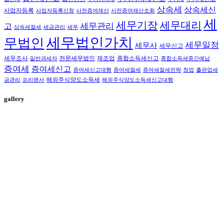
상속세
상속세신
사업자등록
사업자등록신청
사전증여재산
사전증여재산조회
세
세무대리
세무기장
세무관리
고
상속세절세
세금관리
세무
세무법인가치
무법인
세무일정
세무사
세무신고
세무조사
전문세무법인
제조업
종합소득세신고
일반과세자
종합소득세중간예납
증여세
증여세신고
증여세신고대행
증여세절세
증여세절세전략
창업
출판업세
해외주식양도소득세
금관리
프리랜서
해외주식양도소득세신고대행
gallery