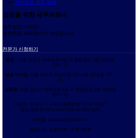
개인정보 처리 방침
성장을 위한 세무파트너
세무법인 가치와
함께하면 세무관리가 쉬워집니다.
전문가 신청하기
본점 :
서울 강남구 테헤란로 8길 33 청원빌딩 3층 (역삼동
828 – 5)
삼성 WM점
: 서울 서초구 강남대로 535 14층 (반포동 707 –
11)
성동점
: 서울 강남구 테헤란로 8길 33 청원빌딩 3층 (역삼동
828 – 5)
대표자: 이호석 ㅣ 사업자등록번호 757-87-01557
대표 전화 02-6952-0665 FAX 02-6952-0070
이메일: valuetax@superbiz.tax
영업시간: 오전 9:00 – 오후 18:00