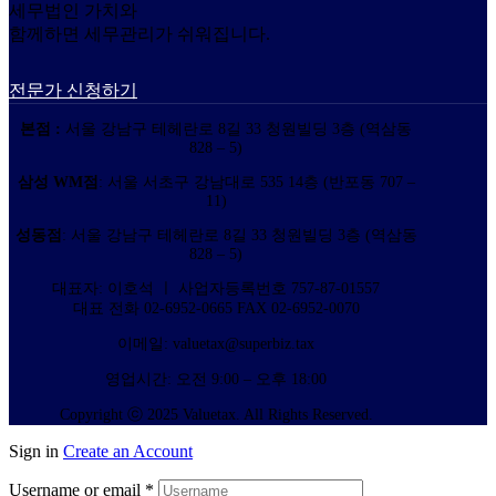
세무법인 가치와
함께하면 세무관리가 쉬워집니다.
전문가 신청하기
본점 :
서울 강남구 테헤란로 8길 33 청원빌딩 3층 (역삼동
828 – 5)
삼성 WM점
: 서울 서초구 강남대로 535 14층 (반포동 707 –
11)
성동점
: 서울 강남구 테헤란로 8길 33 청원빌딩 3층 (역삼동
828 – 5)
대표자: 이호석 ㅣ 사업자등록번호 757-87-01557
대표 전화 02-6952-0665 FAX 02-6952-0070
이메일: valuetax@superbiz.tax
영업시간: 오전 9:00 – 오후 18:00
Copyright ⓒ 2025 Valuetax. All Rights Reserved.
Sign in
Create an Account
Username or email
*