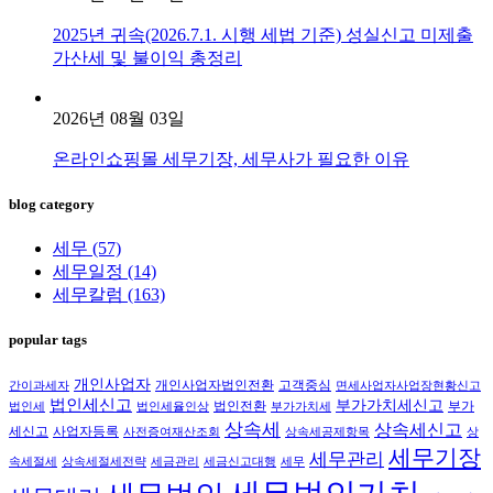
2025년 귀속(2026.7.1. 시행 세법 기준) 성실신고 미제출
가산세 및 불이익 총정리
2026년 08월 03일
온라인쇼핑몰 세무기장, 세무사가 필요한 이유
blog category
세무
(57)
세무일정
(14)
세무칼럼
(163)
popular tags
개인사업자
개인사업자법인전환
고객중심
간이과세자
면세사업자사업장현황신고
법인세신고
부가가치세신고
법인전환
부가
법인세
법인세율인상
부가가치세
상속세
상속세신고
세신고
사업자등록
사전증여재산조회
상속세공제항목
상
세무기장
세무관리
속세절세
상속세절세전략
세금관리
세금신고대행
세무