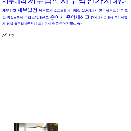
세무법인가치
세무법인
세무대리
세무사
세무일정
세무신고
세무조사
전문세무법인
제조
소프트웨어 개발업
일반과세자
증여세
증여세신고
업
종합소득세신고
종합소득세
증여세신고대행
증여세절
해외주식양도소득세
세
창업
출판업세금관리
프리랜서
gallery